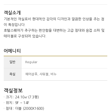
객실소개
기본적인 객실로서 현대적인 감각의 디자인과 깔끔한 인상을 주는 점
이 특징입니다.
호텔스퀘어가 추구하는 편안함을 대변하는 고급 침대와 응접 소파 및
테이블로 구성되어 있습니다.
어메니티
일반
Regular
욕실
헤어샴푸, 샤워젤, 비누
객실정보
· 크기 : 24.10㎡(7.3평)
· 위치 : 9F ~ 14F
· 침대 : 더블 (2000X1600)