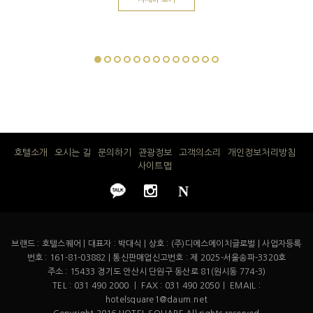
호텔소개
오시는 길
문의하기
관광정보
고객의소리
개인정보처리방침
사이트맵
N
브랜드 : 호텔스퀘어 | 대표자 : 박대식 | 상호 : (주)디에스에이치글로벌 | 사업자등록
번호 : 161-81-03882 | 통신판매업신고번호 : 제 2025-서울송파-3320호
주소 : 15433 경기도 안산시 단원구 동산로 81(원시동 774-3)
TEL : 031 490 2000 ㅣ FAX : 031 490 2050ㅣ EMAIL :
hotelsquare1@daum.net