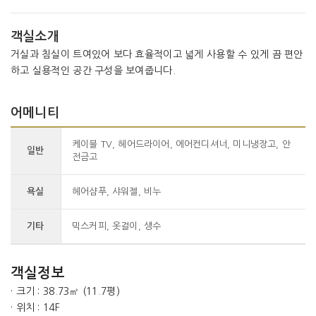
객실소개
거실과 침실이 트여있어 보다 효율적이고 넓게 사용할 수 있게 끔 편안
하고 실용적인 공간 구성을 보여줍니다.
어메니티
케이블 TV, 헤어드라이어, 에어컨디셔너, 미니냉장고, 안
일반
전금고
욕실
헤어샴푸, 샤워젤, 비누
기타
믹스커피, 옷걸이, 생수
객실정보
· 크기 : 38.73㎡ (11.7평)
· 위치 : 14F