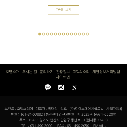
자세히 보기
호텔소개
오시는 길
문의하기
관광정보
고객의소리
개인정보처리방침
사이트맵
N
브랜드 : 호텔스퀘어 | 대표자 : 박대식 | 상호 : (주)디에스에이치글로벌 | 사업자등록
번호 : 161-81-03882 | 통신판매업신고번호 : 제 2025-서울송파-3320호
주소 : 15433 경기도 안산시 단원구 동산로 81(원시동 774-3)
TEL : 031 490 2000 ㅣ FAX : 031 490 2050ㅣ EMAIL :