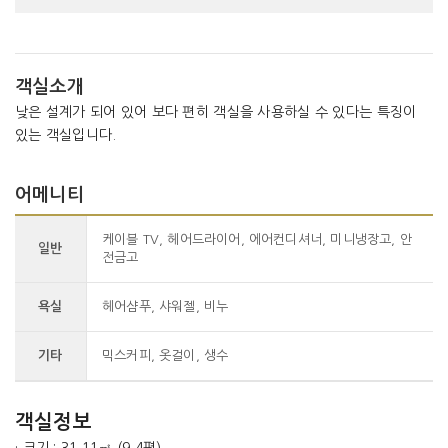
객실소개
낮은 설계가 되어 있어 보다 편히 객실을 사용하실 수 있다는 특징이
있는 객실입니다.
어메니티
케이블 TV, 헤어드라이어, 에어컨디셔너, 미니냉장고, 안
일반
전금고
욕실
헤어샴푸, 샤워젤, 비누
기타
믹스커피, 옷걸이, 생수
객실정보
· 크기 : 31.11㎡ (9.4평)